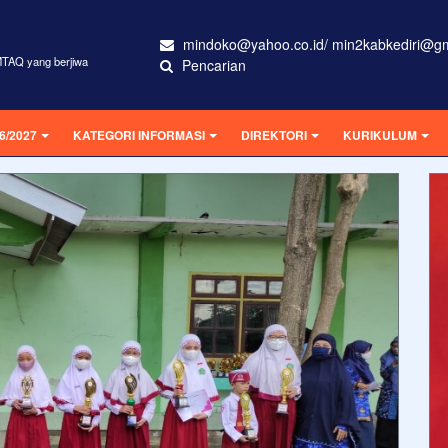
mindoko@yahoo.co.id/ min2kabkediri@g
MTAQ yang berjiwa
Pencarian
6/2027
KATEGORI INFORMASI
DIREKTORI
KURIKULUM