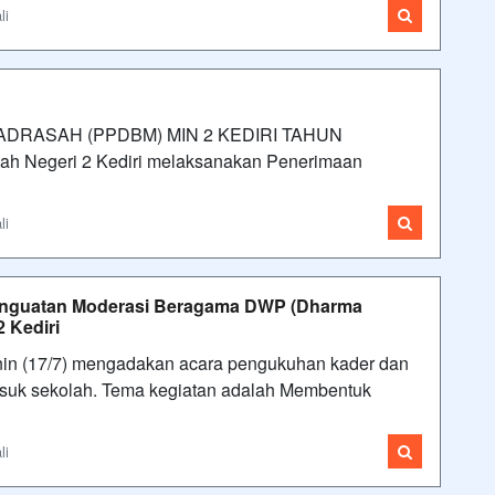
li
DRASAH (PPDBM) MIN 2 KEDIRI TAHUN
h Negeri 2 Kediri melaksanakan Penerimaan
li
nguatan Moderasi Beragama DWP (Dharma
 Kediri
 Senin (17/7) mengadakan acara pengukuhan kader dan
asuk sekolah. Tema kegiatan adalah Membentuk
li