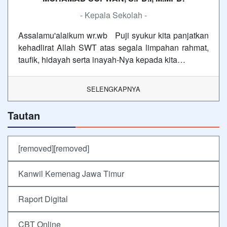
- Kepala Sekolah -
Assalamu'alaikum wr.wb Puji syukur kita panjatkan
kehadlirat Allah SWT atas segala limpahan rahmat,
taufik, hidayah serta inayah-Nya kepada kita…
SELENGKAPNYA
Tautan
[removed][removed]
Kanwil Kemenag Jawa Timur
Raport Digital
CBT Online