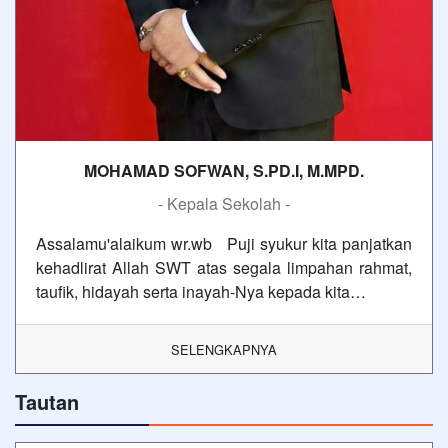
MOHAMAD SOFWAN, S.PD.I, M.MPD.
- Kepala Sekolah -
Assalamu'alaikum wr.wb Puji syukur kita panjatkan
kehadlirat Allah SWT atas segala limpahan rahmat,
taufik, hidayah serta inayah-Nya kepada kita…
SELENGKAPNYA
Tautan