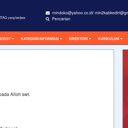
mindoko@yahoo.co.id/ min2kabkediri@g
MTAQ yang berjiwa
Pencarian
6/2027
KATEGORI INFORMASI
DIREKTORI
KURIKULUM
ada Alloh swt.