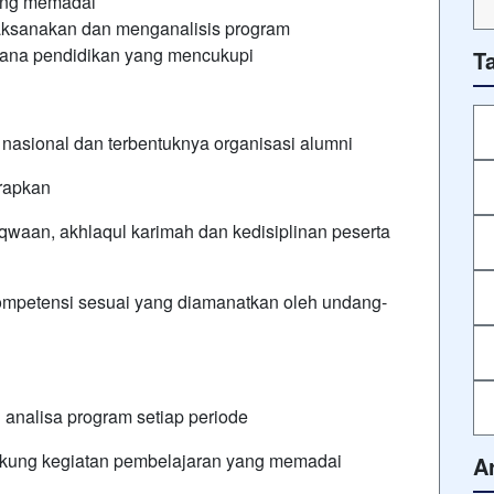
ang memadai
ksanakan dan menganalisis program
ana pendidikan yang mencukupi
T
 nasional dan terbentuknya organisasi alumni
arapkan
waan, akhlaqul karimah dan kedisiplinan peserta
kompetensi sesuai yang diamanatkan oleh undang-
analisa program setiap periode
ukung kegiatan pembelajaran yang memadai
A