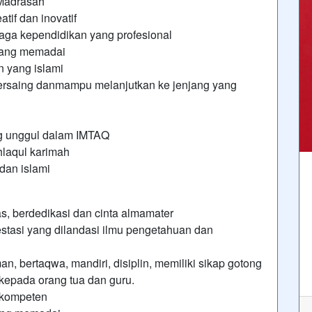
Madrasah
tif dan inovatif
aga kependidikan yang profesional
yang memadai
 yang islami
rsaing danmampu melanjutkan ke jenjang yang
ng unggul dalam IMTAQ
hlaqul karimah
dan islami
, berdedikasi dan cinta almamater
tasi yang dilandasi ilmu pengetahuan dan
, bertaqwa, mandiri, disiplin, memiliki sikap gotong
 kepada orang tua dan guru.
 kompeten