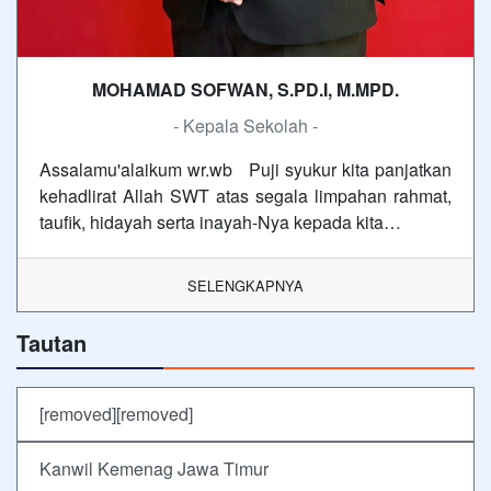
MOHAMAD SOFWAN, S.PD.I, M.MPD.
- Kepala Sekolah -
Assalamu'alaikum wr.wb Puji syukur kita panjatkan
kehadlirat Allah SWT atas segala limpahan rahmat,
taufik, hidayah serta inayah-Nya kepada kita…
SELENGKAPNYA
Tautan
[removed][removed]
Kanwil Kemenag Jawa Timur