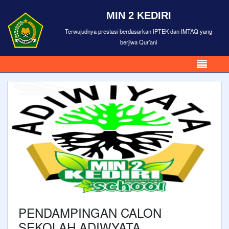
MIN 2 KEDIRI
Terwujudnya prestasi berdasarkan IPTEK dan IMTAQ yang
berjiwa Qur’ani
PENDAMPINGAN CALON
SEKOLAH ADIWYATA