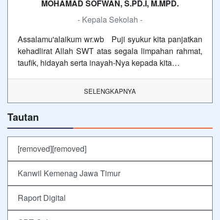
MOHAMAD SOFWAN, S.PD.I, M.MPD.
- Kepala Sekolah -
Assalamu'alaikum wr.wb Puji syukur kita panjatkan
kehadlirat Allah SWT atas segala limpahan rahmat,
taufik, hidayah serta inayah-Nya kepada kita…
SELENGKAPNYA
Tautan
[removed][removed]
Kanwil Kemenag Jawa Timur
Raport Digital