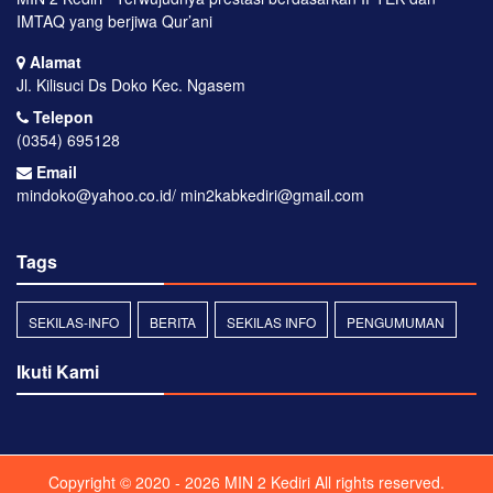
IMTAQ yang berjiwa Qur’ani
Alamat
Jl. Kilisuci Ds Doko Kec. Ngasem
Telepon
(0354) 695128
Email
mindoko@yahoo.co.id/ min2kabkediri@gmail.com
Tags
SEKILAS-INFO
BERITA
SEKILAS INFO
PENGUMUMAN
Ikuti Kami
Copyright © 2020 - 2026
MIN 2 Kediri
All rights reserved.