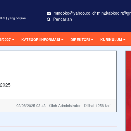
mindoko@yahoo.co.id/ min2kabkediri@g
MTAQ yang berjiwa
Pencarian
6/2027
KATEGORI INFORMASI
DIREKTORI
KURIKULUM
 2025
02/08/2025 03:43 - Oleh Administrator - Dilihat 1256 kali