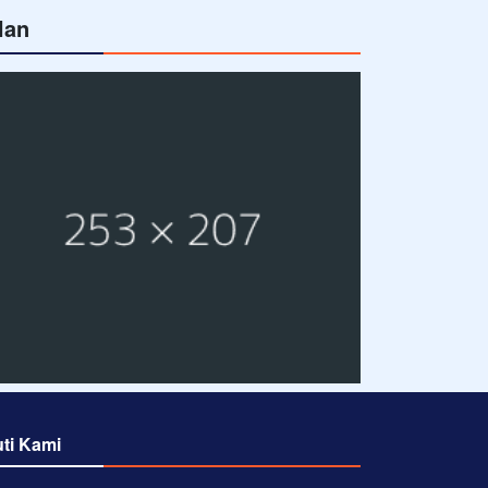
lan
uti Kami